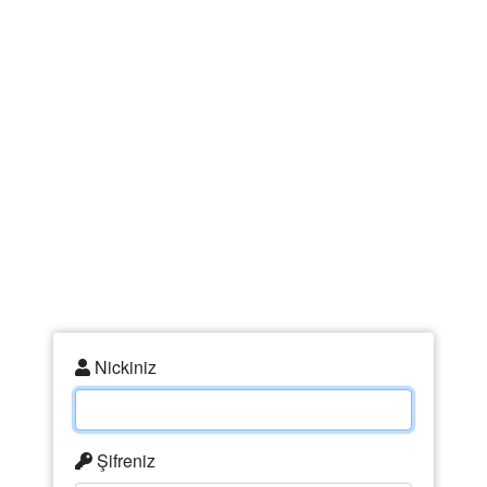
zChat Yükleniyor...
Nickiniz
Şifreniz