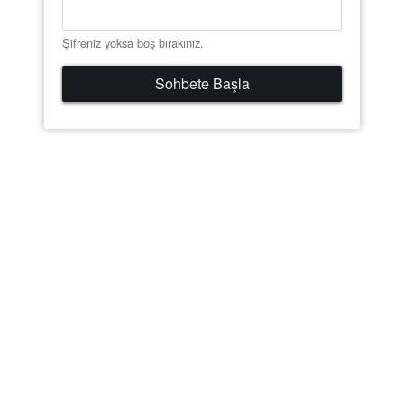
Şifreniz yoksa boş bırakınız.
Sohbete Başla