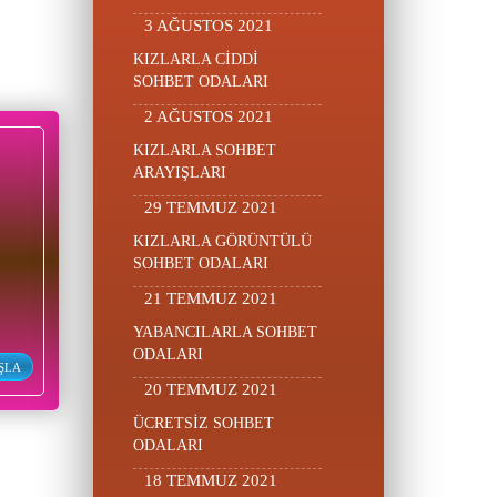
3 AĞUSTOS 2021
KIZLARLA CIDDI
SOHBET ODALARI
2 AĞUSTOS 2021
KIZLARLA SOHBET
ARAYIŞLARI
29 TEMMUZ 2021
KIZLARLA GÖRÜNTÜLÜ
SOHBET ODALARI
21 TEMMUZ 2021
YABANCILARLA SOHBET
ODALARI
ŞLA
20 TEMMUZ 2021
ÜCRETSIZ SOHBET
ODALARI
18 TEMMUZ 2021