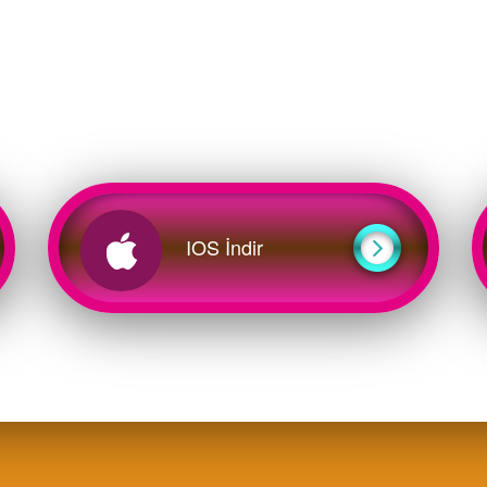
IOS İndir