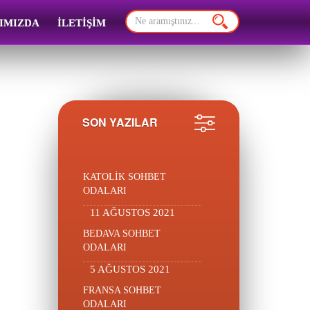
IMIZDA
İLETIŞIM
SON YAZILAR
KATOLIK SOHBET
ODALARI
11 AĞUSTOS 2021
BEDAVA SOHBET
ODALARI
5 AĞUSTOS 2021
FRANSA SOHBET
ODALARI